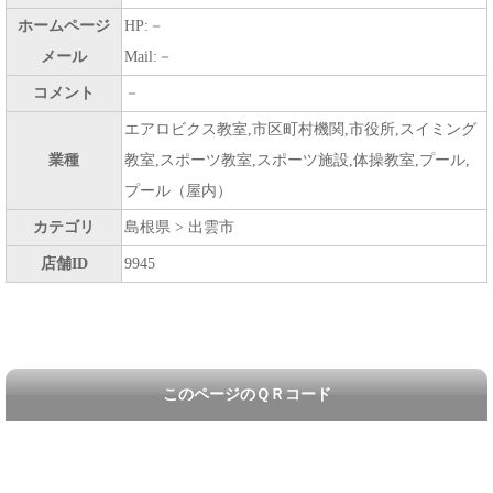
ホームページ
HP:－
メール
Mail:－
コメント
－
エアロビクス教室,市区町村機関,市役所,スイミング
業種
教室,スポーツ教室,スポーツ施設,体操教室,プール,
プール（屋内）
カテゴリ
島根県 > 出雲市
店舗ID
9945
このページのＱＲコード