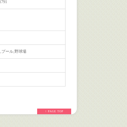
1791
,プール,野球場
↑ PAGE TOP