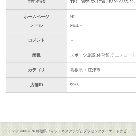
TEL/FAX
TEL: 0855-52-1790 / FAX: 0855-52-
ホームページ
HP:－
メール
Mail:－
コメント
－
業種
スポーツ施設,体育館,テニスコート
カテゴリ
島根県 > 江津市
店舗ID
9965
Copyright©
2026
島根県フィットネスクラブとプラセンタダイエットナビ