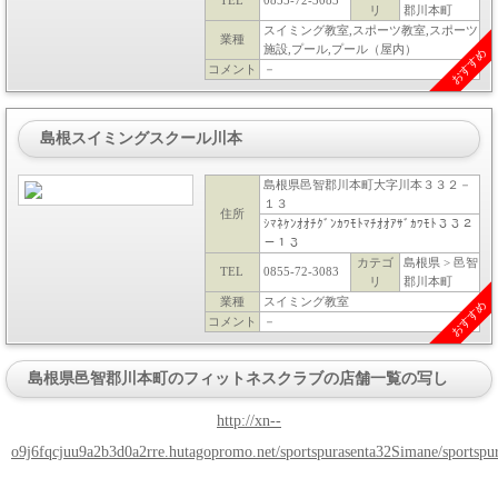
リ
郡川本町
スイミング教室,スポーツ教室,スポーツ
業種
施設,プール,プール（屋内）
おすすめ
コメント
－
島根スイミングスクール川本
島根県邑智郡川本町大字川本３３２－
１３
住所
ｼﾏﾈｹﾝｵｵﾁｸﾞﾝｶﾜﾓﾄﾏﾁｵｵｱｻﾞｶﾜﾓﾄ３３２
－１３
カテゴ
島根県 > 邑智
TEL
0855-72-3083
リ
郡川本町
業種
スイミング教室
おすすめ
コメント
－
島根県邑智郡川本町のフィットネスクラブの店舗一覧の写し
http://xn--
o9j6fqcjuu9a2b3d0a2rre.hutagopromo.net/sportspurasenta32Simane/sportspu