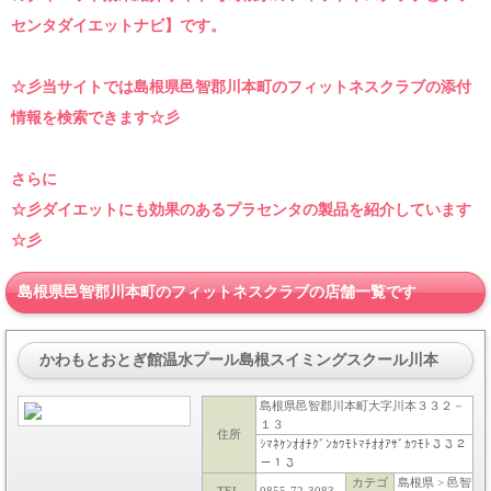
センタダイエットナビ】です。
☆彡当サイトでは島根県邑智郡川本町のフィットネスクラブの添付
情報を検索できます☆彡
さらに
☆彡ダイエットにも効果のあるプラセンタの製品を紹介しています
☆彡
島根県邑智郡川本町のフィットネスクラブの店舗一覧です
かわもとおとぎ館温水プール島根スイミングスクール川本
島根県邑智郡川本町大字川本３３２－
１３
住所
ｼﾏﾈｹﾝｵｵﾁｸﾞﾝｶﾜﾓﾄﾏﾁｵｵｱｻﾞｶﾜﾓﾄ３３２
－１３
カテゴ
島根県 > 邑智
TEL
0855-72-3083